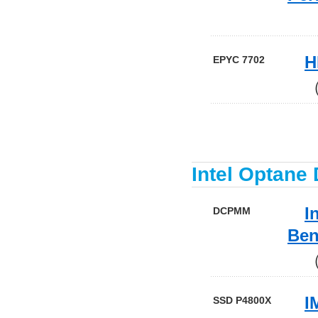
（A
H
EPYC 7702
（H
Intel Optane
I
DCPMM
Ben
（HP
I
SSD P4800X