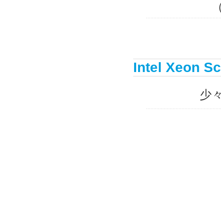
（HP
Intel Xeon Sc
少