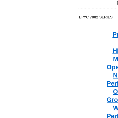
（H
EPYC 7002 SERIES
P
H
M
Ope
N
Per
O
Gr
W
Per