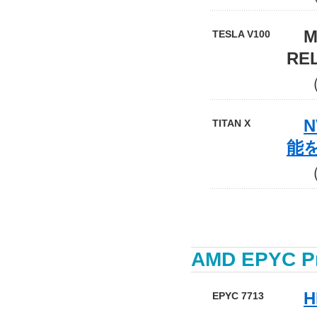
Mol
TESLA V100
REL
（N
N
TITAN X
能
（H
AMD EPYC P
H
EPYC 7713