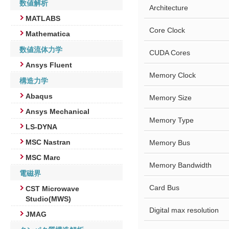
数値解析
Architecture
MATLABS
Core Clock
Mathematica
数値流体力学
CUDA Cores
Ansys Fluent
Memory Clock
構造力学
Abaqus
Memory Size
Ansys Mechanical
Memory Type
LS-DYNA
MSC Nastran
Memory Bus
MSC Marc
Memory Bandwidth
電磁界
Card Bus
CST Microwave
Studio(MWS)
Digital max resolution
JMAG