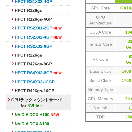
HPCT RS1X32-4GP
GPU Core
GA10
HPCT R126gs
GPU
HPCT R126gs-4GP
Architecture
HPCT RS2X41-2GP
NEW
CUDA Core
10
HPCT RS2X42-4GP
NEW
3
Tensor Core
HPCT RS2X32-6GP
Ge
HPCT R226gs
8
RT Core
Ge
HPCT R426gs-8GP
Base Clock
1400
HPCT RS4X42-8GP
NEW
Boost Clock
1700
HPCT RS4X32-10GP
Memory Type
HPCT R426gs-10GP
GPU Memory
24
GPUラックマウントサーバ
－ for
NVLink
NVLink
NVIDIA DGX H100
NEW
TDP
35
NVIDIA DGX A100