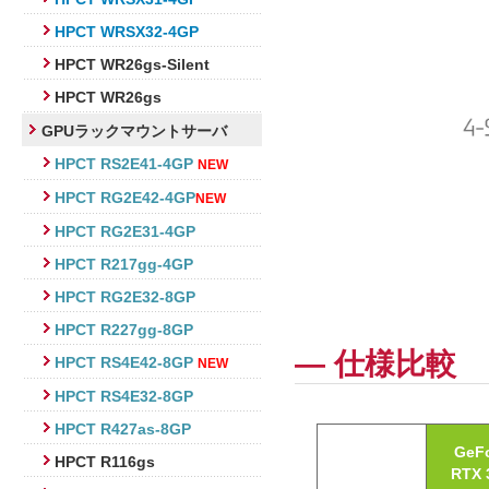
HPCT WRSX32-4GP
HPCT WR26gs-Silent
HPCT WR26gs
GPUラックマウントサーバ
HPCT RS2E41-4GP
NEW
HPCT RG2E42-4GP
NEW
HPCT RG2E31-4GP
HPCT R217gg-4GP
HPCT RG2E32-8GP
HPCT R227gg-8GP
― 仕様比較
HPCT RS4E42-8GP
NEW
HPCT RS4E32-8GP
HPCT R427as-8GP
GeF
HPCT R116gs
RTX 